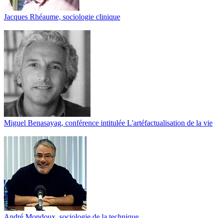
Jacques Rhéaume, sociologie clinique
Miguel Benasayag, conférence intitulée L'artéfactualisation de la vie
André Mondoux, sociologie de la technique